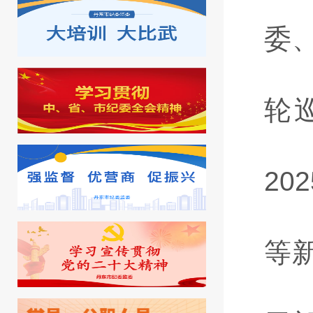
委
轮
202
等