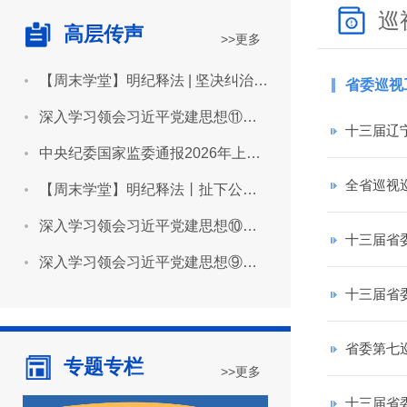
巡
高层传声
>>更多
【周末学堂】明纪释法 | 坚决纠治“形象工程”“政绩工程”
省委巡视
深入学习领会习近平党建思想⑪坚持用严明的纪律管全党治全党
十三届辽
中央纪委国家监委通报2026年上半年全国纪检监察机关监督检查审查调查情况
全省巡视
【周末学堂】明纪释法丨扯下公款旅游的“隐身衣”
深入学习领会习近平党建思想⑩坚持推进作风建设常态化长效化
十三届省
深入学习领会习近平党建思想⑨坚持建设堪当民族复兴重任的高素质干部队伍
十三届省
省委第七
专题专栏
>>更多
十三届省