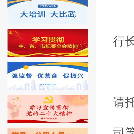
1
行
2
请
司