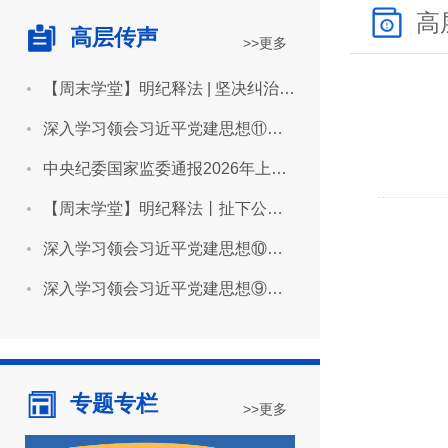
高
高层传声
>>更多
【周末学堂】明纪释法 | 坚决纠治“形象工程”“政绩工程”
深入学习领会习近平党建思想⑪坚持用严明的纪律管全党治全党
中央纪委国家监委通报2026年上半年全国纪检监察机关监督检查审查调查情况
【周末学堂】明纪释法丨扯下公款旅游的“隐身衣”
深入学习领会习近平党建思想⑩坚持推进作风建设常态化长效化
深入学习领会习近平党建思想⑨坚持建设堪当民族复兴重任的高素质干部队伍
专题专栏
>>更多