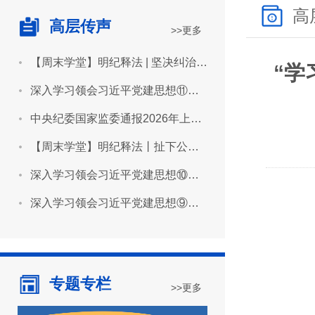
高
高层传声
>>更多
【周末学堂】明纪释法 | 坚决纠治“形象工程”“政绩工程”
“学
深入学习领会习近平党建思想⑪坚持用严明的纪律管全党治全党
中央纪委国家监委通报2026年上半年全国纪检监察机关监督检查审查调查情况
【周末学堂】明纪释法丨扯下公款旅游的“隐身衣”
深入学习领会习近平党建思想⑩坚持推进作风建设常态化长效化
深入学习领会习近平党建思想⑨坚持建设堪当民族复兴重任的高素质干部队伍
专题专栏
>>更多