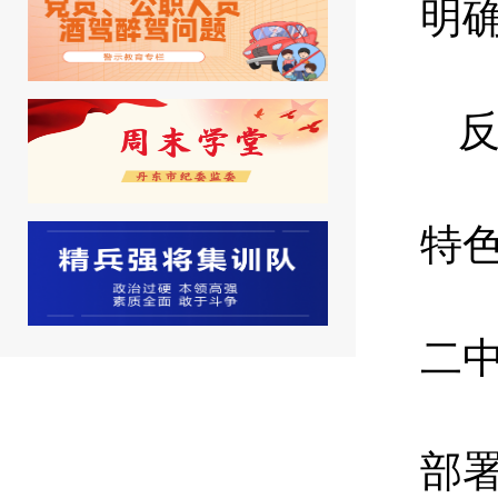
明
特
二
部