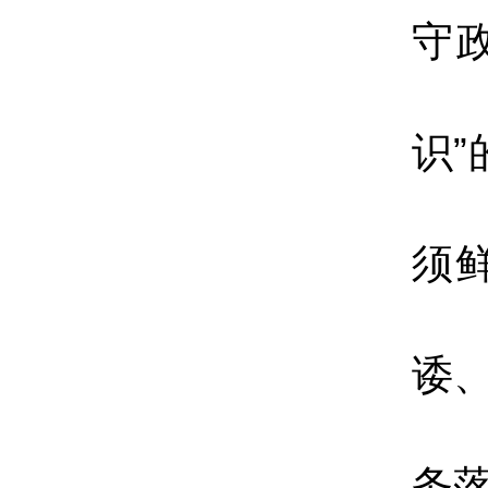
守
识
须
诿
务