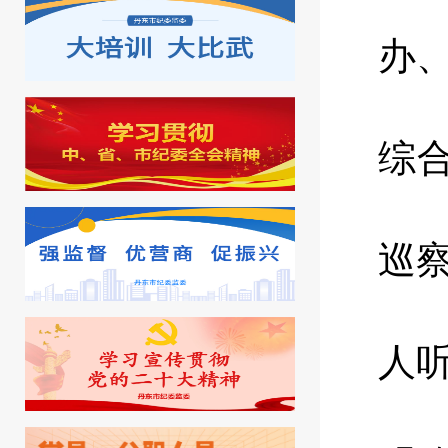
办
综
巡
人