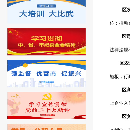
区发
位；推动
区司
法律法规
区农
短板；行
区商
上企业入
区文
不到位；