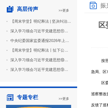
振
高层传声
>>更多
【周末学堂】明纪释法 | 坚决纠治“形象工程”“政绩工程”
区
深入学习领会习近平党建思想⑪坚持用严明的纪律管全党治全党
中央纪委国家监委通报2026年上半年全国纪检监察机关监督检查审查调查情况
【周末学堂】明纪释法丨扯下公款旅游的“隐身衣”
深入学习领会习近平党建思想⑩坚持推进作风建设常态化长效化
按照
深入学习领会习近平党建思想⑨坚持建设堪当民族复兴重任的高素质干部队伍
急局、区
区委
巡察整改
专题专栏
>>更多
反馈了巡