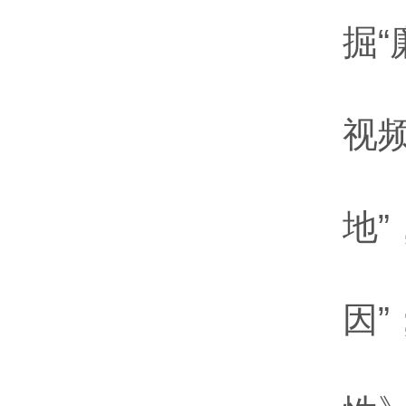
掘“
视
地
因”