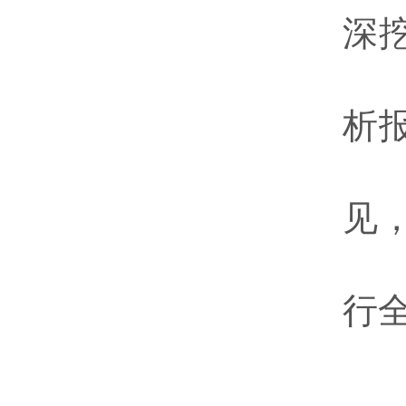
深
析
见
行