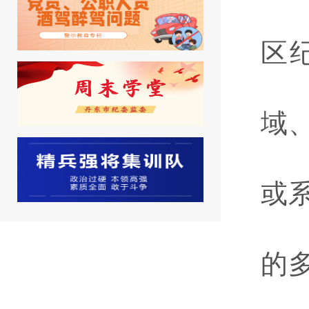
区
域
或
的