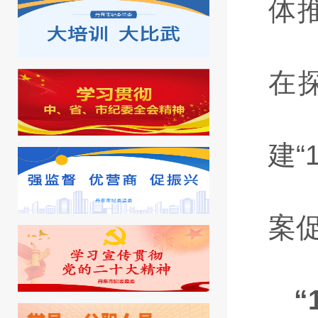
体
在
建“
案