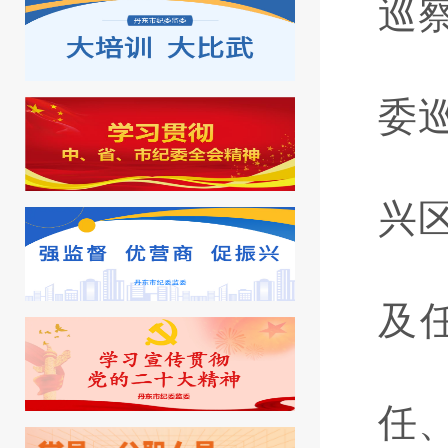
巡
委
兴
及
任