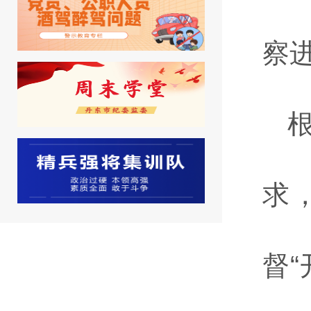
察
求
督“