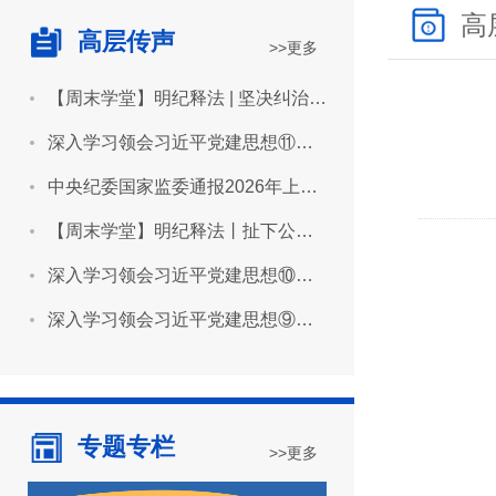
高
高层传声
>>更多
【周末学堂】明纪释法 | 坚决纠治“形象工程”“政绩工程”
深入学习领会习近平党建思想⑪坚持用严明的纪律管全党治全党
中央纪委国家监委通报2026年上半年全国纪检监察机关监督检查审查调查情况
【周末学堂】明纪释法丨扯下公款旅游的“隐身衣”
深入学习领会习近平党建思想⑩坚持推进作风建设常态化长效化
深入学习领会习近平党建思想⑨坚持建设堪当民族复兴重任的高素质干部队伍
专题专栏
>>更多