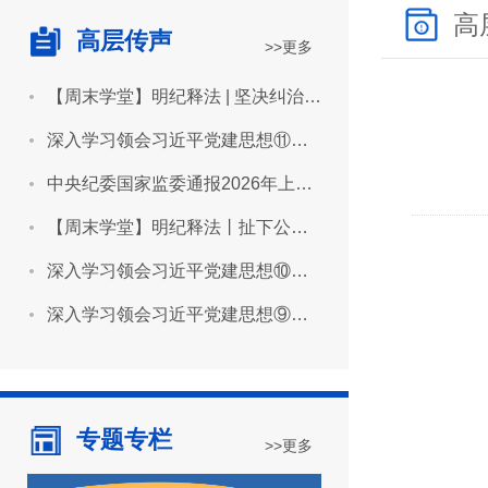
高
高层传声
>>更多
【周末学堂】明纪释法 | 坚决纠治“形象工程”“政绩工程”
深入学习领会习近平党建思想⑪坚持用严明的纪律管全党治全党
中央纪委国家监委通报2026年上半年全国纪检监察机关监督检查审查调查情况
【周末学堂】明纪释法丨扯下公款旅游的“隐身衣”
深入学习领会习近平党建思想⑩坚持推进作风建设常态化长效化
深入学习领会习近平党建思想⑨坚持建设堪当民族复兴重任的高素质干部队伍
专题专栏
>>更多