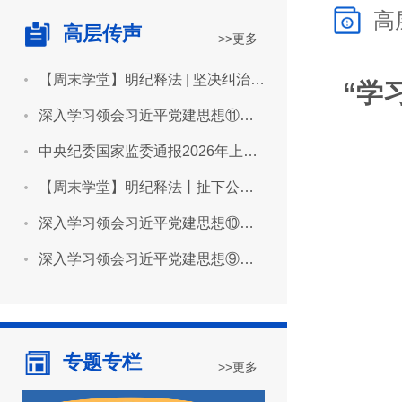
高
高层传声
>>更多
【周末学堂】明纪释法 | 坚决纠治“形象工程”“政绩工程”
“学
深入学习领会习近平党建思想⑪坚持用严明的纪律管全党治全党
中央纪委国家监委通报2026年上半年全国纪检监察机关监督检查审查调查情况
【周末学堂】明纪释法丨扯下公款旅游的“隐身衣”
深入学习领会习近平党建思想⑩坚持推进作风建设常态化长效化
深入学习领会习近平党建思想⑨坚持建设堪当民族复兴重任的高素质干部队伍
专题专栏
>>更多