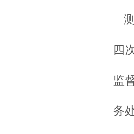
四
监
务