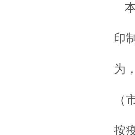
印
为
（
按