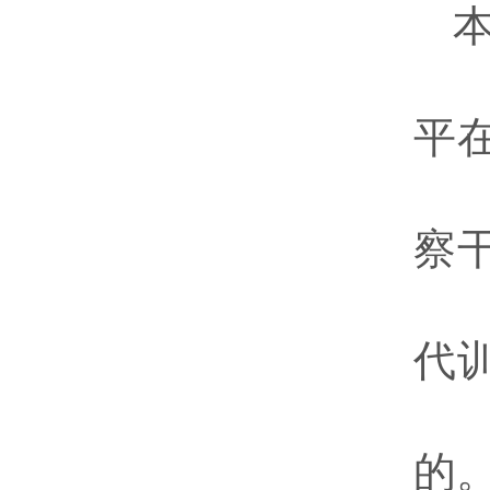
平
察
代
的