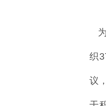
织
议
干