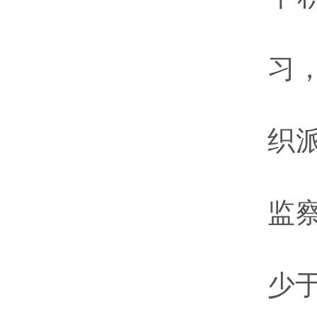
习
织
监
少