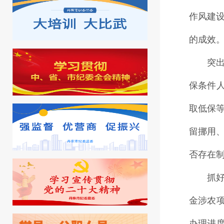
作风建
的成效
突
保条件
取低保
留挪用
否存在
抓
金涉农
办理进