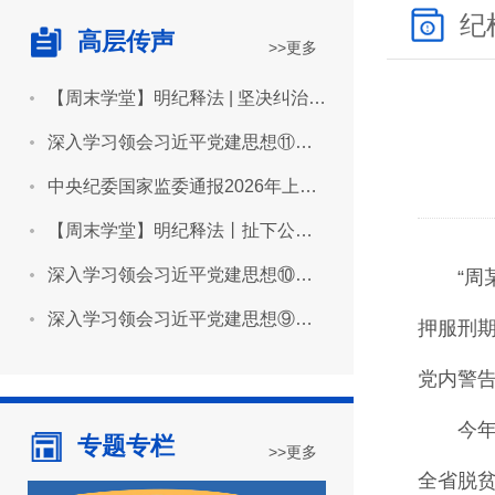
纪
高层传声
>>更多
【周末学堂】明纪释法 | 坚决纠治“形象工程”“政绩工程”
深入学习领会习近平党建思想⑪坚持用严明的纪律管全党治全党
中央纪委国家监委通报2026年上半年全国纪检监察机关监督检查审查调查情况
【周末学堂】明纪释法丨扯下公款旅游的“隐身衣”
深入学习领会习近平党建思想⑩坚持推进作风建设常态化长效化
“
深入学习领会习近平党建思想⑨坚持建设堪当民族复兴重任的高素质干部队伍
押服刑期
党内警
今
专题专栏
>>更多
全省脱贫