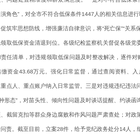
演角色”，对全市不符合低保条件1447人的相关信息进
促筑牢思想防线，增强廉洁自律意识，将“死亡保”“关系保
规领取低保资金清退到位。各级纪检监察机关督促各级党
和责任清单，对违规领取低保问题及时整改解决，逐件对账
追缴资金43.68万元。强化日常监督，通过查阅资料、
保重点人、重点账户纳入日常监管。三是对违规违纪违法
四种形态”，对苗头性、倾向性问题及时谈话提醒、约谈
领、截留克扣等群众身边腐败和作风问题严肃查处；对政
问责。截至目前，立案28件，给予党纪政务处分14人，组