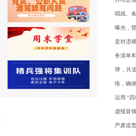
唱戏、各
曝光，督
是对违
务清单
弹，共
络，确
运用 “
虚报冒
严肃追责