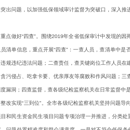
设突出问题，以加强低保领域审计监督为突破口，深入推
。
出重点做好“四查”。围绕2019年全省低保审计中发现的
人员清单信息，重点开展“四查”：一查人员，查清单中是
等违规违纪违法问题；二查责任，查关键岗位工作人员在
、贪污侵占、吃拿卡要、优亲厚友等腐败和作风问题；三
制度漏洞；四查监督，查各级纪检监察机关在日常监督中
好整改实现“三到位”。全市各级纪检监察机关坚持问题导
项目和民生资金民生项目问题专项治理一并推进，分类处置
度、问题处置精准度和群众满意度。一是对不符合低保条件