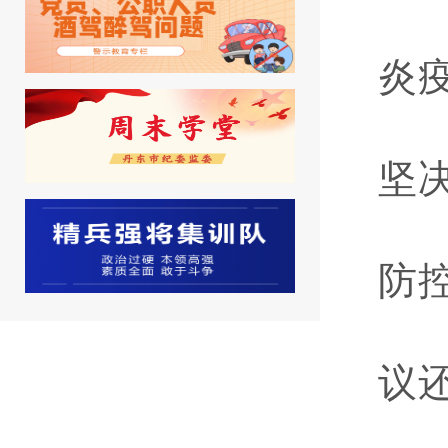
炎
坚
防
议