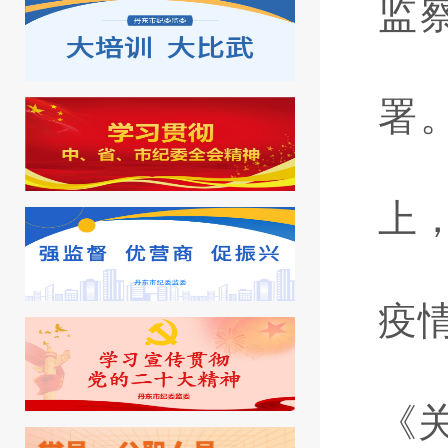
监
署
上
疫
《