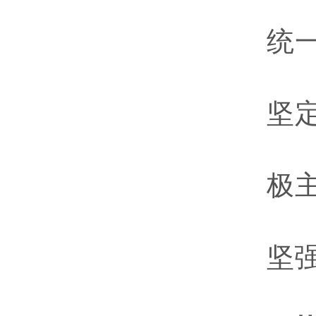
统
坚
极
坚