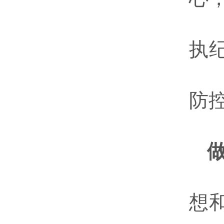
执
防
想