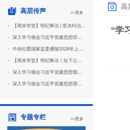
高
高层传声
>>更多
【周末学堂】明纪释法 | 坚决纠治“形象工程”“政绩工程”
“学
深入学习领会习近平党建思想⑪坚持用严明的纪律管全党治全党
中央纪委国家监委通报2026年上半年全国纪检监察机关监督检查审查调查情况
【周末学堂】明纪释法丨扯下公款旅游的“隐身衣”
深入学习领会习近平党建思想⑩坚持推进作风建设常态化长效化
深入学习领会习近平党建思想⑨坚持建设堪当民族复兴重任的高素质干部队伍
专题专栏
>>更多