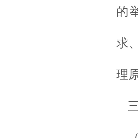
的
求
理