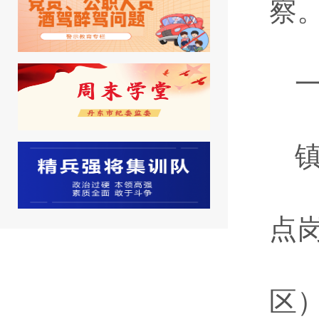
察
点
区